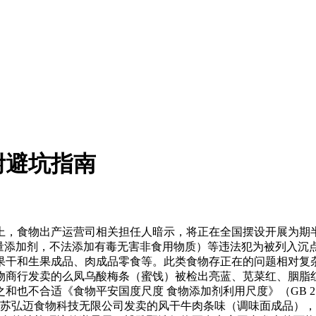
附避坑指南
，食物出产运营司相关担任人暗示，将正在全国摆设开展为期半
量添加剂，不法添加有毒无害非食用物质）等违法犯为被列入沉点
干和生果成品、肉成品零食等。此类食物存正在的问题相对复杂和
物商行发卖的么凤乌酸梅条（蜜饯）被检出亮蓝、苋菜红、胭脂
也不合适《食物平安国度尺度 食物添加剂利用尺度》（GB 27
江苏弘迈食物科技无限公司发卖的风干牛肉条味（调味面成品）