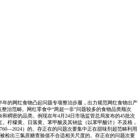
年的网红食物凸起问题专项整治步履，出力规范网红食物出产
整治范畴。网红零食中“两超一非”问题较多的食物品类顺次
稠密的品类。例现在年4月24日市场监管总局发布的45批次
红、柠檬黄、日落黄、苯甲酸及其钠盐（以苯甲酸计）不及格，
60—2024）的。存正在的问题次要集中正在甜味剂超范畴利用
，被检出三氯蔗糖查验值不合适相关尺度的。存正在的问题次要