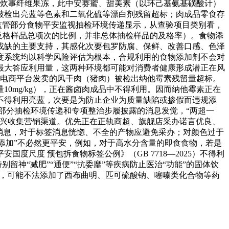
梅炊事纤维果冻，此中安赛蜜、甜美素（以环己基氨基磺酸计）
被检出亮蓝等色素和二氧化硫等漂白剂残留超标；肉成品零食存
场监管部分食物平安监视抽检环境传递显示，从查验项目类别看，
不及格样品总项次的比例，并非总体抽检样品的及格率）。食物添
或缺的主要支持，其感化次要包罗防腐、保鲜、改善口感、色泽
度系统均以科学风险评估为根本，合规利用的食物添加剂不会对
最大答应利用量，这两种环境都可能对消费者健康形成潜正在风
在电商平台发卖的风干肉（猪肉）被检出纳他霉素残留量超标。
0mg/kg），正在酱卤肉成品中不得利用。因而纳他霉素正在
不得利用亮蓝，次要是为防止企业为质量缺陷或掺假而违规添
管部分抽检环境传递和专项整治步履披露的消息发觉，“两超一
新兴收集营销渠道。优先正在正轨商超、旗舰店采办诺言优良、
消息，对于标签消息恍惚、不全的产物应避免采办；对颜色过于
无添加”不必然更平安，例如，对于高水分含量的即食食物，若是
尺度 预包拆食物标签公例》（GB 7718—2025）不得利
神“减肥”“通便”“抗委靡”等疾病防止医治“功能”的固体饮
食物，可能不法添加了西布曲明、匹可硫酸钠、噻嗪类化合物等药