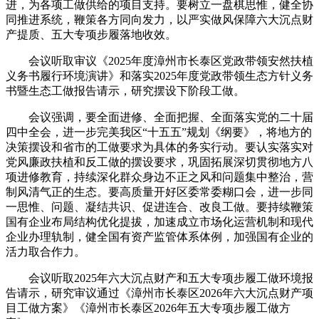
进，为各项工做供给的项目支持。要树立一盘棋思惟，健全协
同推进系统，鞭策各方同向发力，以严实做风保障六大沉点财
产提质、五大专项步履落地收效。
会议听取审议《2025年度漳州市长泰区党政带领安然扶植
义务书履行环境演讲》和落实2025年度党政带领生态方针义务
书暨生态工做报告请示，研究摆设下阶段工做。
会议强调，要全面进修、全面把握、全面落实党的二十届
四中全会，进一步完美我区“十五五”规划《纲要》，将地方的
决策摆设和省市的工做要求为具体的务实行动。要认实落实对
党风廉政扶植和反工做的摆设要求，巩固拓展深切贯彻地方八
项进修教育，持续深化群众身边不正之风和问题集中整治，营
制风清气正的生态。要高质量开好区委常委糊口会，进一步同
一思惟、问题、凝结共识、促进连合、改良工做。要持续鞭策
国有企业布局结构优化提拔，加速成立市场化运营机制和现代
企业办理轨制，健全国有资产监管体系体例，加强国有企业的
活力取合作力。
会议听取2025年六大沉点财产和五大专项步履工做环境报
告请示，研究审议通过《漳州市长泰区2026年六大沉点财产项
目工做方案》《漳州市长泰区2026年五大专项步履工做方