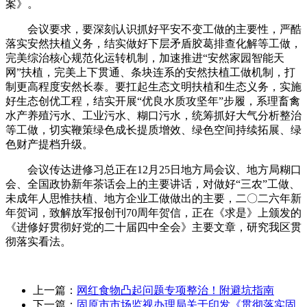
案》。
会议要求，要深刻认识抓好平安不变工做的主要性，严酷
落实安然扶植义务，结实做好下层矛盾胶葛排查化解等工做，
完美综治核心规范化运转机制，加速推进“安然家园智能天
网”扶植，完美上下贯通、条块连系的安然扶植工做机制，打
制更高程度安然长泰。要扛起生态文明扶植和生态义务，实施
好生态创优工程，结实开展“优良水质攻坚年”步履，系理畜禽
水产养殖污水、工业污水、糊口污水，统筹抓好大气分析整治
等工做，切实鞭策绿色成长提质增效、绿色空间持续拓展、绿
色财产提档升级。
会议传达进修习总正在12月25日地方局会议、地方局糊口
会、全国政协新年茶话会上的主要讲话，对做好“三农”工做、
未成年人思惟扶植、地方企业工做做出的主要，二〇二六年新
年贺词，致解放军报创刊70周年贺信，正在《求是》上颁发的
《进修好贯彻好党的二十届四中全会》主要文章，研究我区贯
彻落实看法。
上一篇：
网红食物凸起问题专项整治！附避坑指南
下一篇：
固原市市场监视办理局关于印发《贯彻落实固