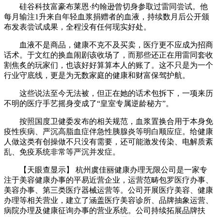
硅谷科技富豪布莱恩·约翰逊曾切身参取过雷同尝试。他
每月输注1升来自年轻血浆捐赠者的血液，持续数月后公开颁
布发表尝试成果，全程没有任何现实好处。
血液不是商品，健康不克不及买卖，医疗更不应成为招商
话术。于文红的换血闹剧该收场了，而那些还正在用雷同套收
割焦炙的玩家们，也该好好算算本人的账了。这不只是为一个
行业守底线，更是为无数家庭的健康和财富保驾护航。
这些说法至今无法被，但正在她的话术包拆下，一项来历
不明的医疗手艺摇身变成了“皇室专属逆龄秘方”。
按照国度卫健委发布的相关规范，血浆置换合用于本身免
疫性疾病、严沉高脂血症伴急性胰腺炎等明白顺应症。给健康
人做这类有创操做不只没有需要，还可能激发传染、电解质紊
乱、免疫系统非常等严沉并发症。
【天眼查显示】 杭州虞佳丽健康办理无限公司是一家专
注于美容健康办事的平易近营企业，运营范畴包罗医疗办事、
美容办事、第三类医疗器械运营等。公司开展医疗美容、健康
办理等相关营业，建立了涵盖医疗美容诊所、品牌抽象运营、
病院办理及健康征询办事的营业系统。公司持续拓展品牌扶