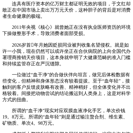
连具有医疗资本的亿万财主都证明无效的项目，于文红却
敢正在中国市场上卖出万万元天价，这种胆子的背后是对消费
者生命健康的极端。
2011年央视《核心》就曾她正在没有执业医师资历的环境
下操做整形手术，导致消费者面部受损。
2026岁首年月她因贬损同业被判收集名望侵权。就是如
许一小我，现在仍然可以或许坐正在合伙病院的上向全国代办
署理商推销天价项目，这本身就申明了大健康范畴的准入门槛
和持续监管存正在严沉缝隙。
一位做过“血干净”的合做伙伴向坦言，做完后体检数据有
些变化，但精神和身体形态没有较着提拔。至于“血年轻”，接
触到的客户反馈皮肤略有改善、精神稍好，但全体变化并不出
格较着。间接把动物尝试的结论搬运到人类身上，这是对科学
方式的扭曲。
所谓的“血干净”现实对应双膜血液净化手艺，单次价钱
19。8万元。所谓的“血年轻”则是通过输注螯合剂、维生素、
矿物质、单次4。98万元。