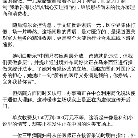
谋的操做。一元索赔金额较着不是为了补偿，而是为了制
制“我敢告海尔所以我心安理得”的，继续那些尚未的代办署理
商和消费者。
随后海尔金控告急，于文红反诉索赔一元，医学界集体打
假，场一片哗然。这场闹剧的背后，是对医疗的，是渠道医美
对富人焦炙的精准收割，更是整个大健康行业合规底线下滑的
缩影。
她明白暗示“中国只答应两层分成，跨越就是违法，但我
们要做多层”，并提出通过境外布局好比正在马来西亚进行操
做来绕开法令。了她对合规运营的立场。面临加盟商对医疗义
务的担心，她抛出一句“所有的医疗义务满是我的，你挣钱，
义务我替你背”。
但病院方面同时又认可，办事商正在中会利用简化说法便
于通俗人理解。这种暧昧立场现实上是正在为虚假宣传开后
门。
单次收费从150万到2000万元不等。这听起来像是科幻小
说里的情节，却实正在发生正在中国的医美市场上。
一位三甲病院妇科从任医师正在接管采访时明白指出，外