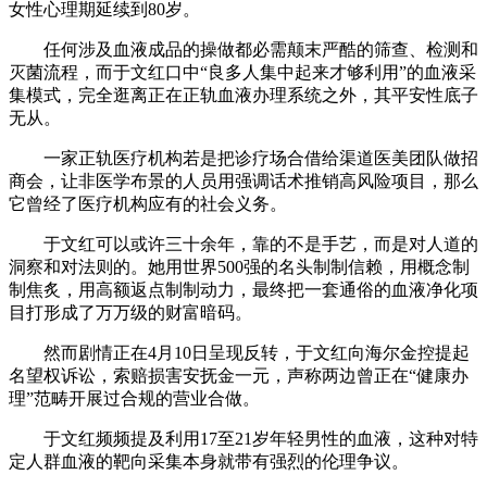
女性心理期延续到80岁。
任何涉及血液成品的操做都必需颠末严酷的筛查、检测和
灭菌流程，而于文红口中“良多人集中起来才够利用”的血液采
集模式，完全逛离正在正轨血液办理系统之外，其平安性底子
无从。
一家正轨医疗机构若是把诊疗场合借给渠道医美团队做招
商会，让非医学布景的人员用强调话术推销高风险项目，那么
它曾经了医疗机构应有的社会义务。
于文红可以或许三十余年，靠的不是手艺，而是对人道的
洞察和对法则的。她用世界500强的名头制制信赖，用概念制
制焦炙，用高额返点制制动力，最终把一套通俗的血液净化项
目打形成了万万级的财富暗码。
然而剧情正在4月10日呈现反转，于文红向海尔金控提起
名望权诉讼，索赔损害安抚金一元，声称两边曾正在“健康办
理”范畴开展过合规的营业合做。
于文红频频提及利用17至21岁年轻男性的血液，这种对特
定人群血液的靶向采集本身就带有强烈的伦理争议。