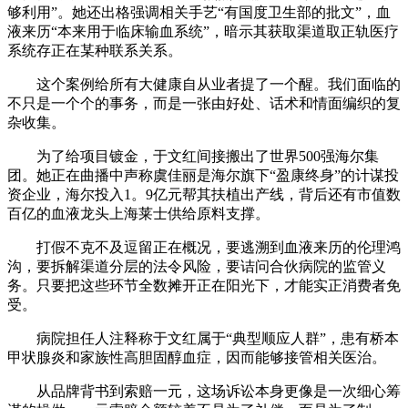
够利用”。她还出格强调相关手艺“有国度卫生部的批文”，血
液来历“本来用于临床输血系统”，暗示其获取渠道取正轨医疗
系统存正在某种联系关系。
这个案例给所有大健康自从业者提了一个醒。我们面临的
不只是一个个的事务，而是一张由好处、话术和情面编织的复
杂收集。
为了给项目镀金，于文红间接搬出了世界500强海尔集
团。她正在曲播中声称虞佳丽是海尔旗下“盈康终身”的计谋投
资企业，海尔投入1。9亿元帮其扶植出产线，背后还有市值数
百亿的血液龙头上海莱士供给原料支撑。
打假不克不及逗留正在概况，要逃溯到血液来历的伦理鸿
沟，要拆解渠道分层的法令风险，要诘问合伙病院的监管义
务。只要把这些环节全数摊开正在阳光下，才能实正消费者免
受。
病院担任人注释称于文红属于“典型顺应人群”，患有桥本
甲状腺炎和家族性高胆固醇血症，因而能够接管相关医治。
从品牌背书到索赔一元，这场诉讼本身更像是一次细心筹