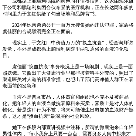
成都循上鹏瑞利病院的脚色同样值得诘问。这家由海尔旗
下公司和鹏瑞利集团合伙布景的医疗机构，正在长达两年多的
时间里为于文红供给了勾当场地和品牌背书。
2024年她亲弟弟公开一百万元搜集她的违法犯罪，家族将
虞佳丽的合规黑洞完全正在面前。
现实上，于文红口中价值万万的“换血抗衰”，经查询拜访
发觉，不外是成都循上鹏瑞利病院里两项通俗的血液净化项
目。
虞佳丽“换血抗衰”事务概况上是一场闹剧，现实上是一面
照妖镜。它照出了大健康行业里那些披着科学外套的，照出了
渠道医美对人道的精准拿捏，也照出了部门高净值人群正在衰
老面前的发急和。
血液不是普互市品，人体器官和组织也不克不及被商品
化。把年轻人的血液当做抗衰原料来买卖，素质上是对人体的
物化。若是这种行为不被，将来可能催生出愈加的血液财产链
条，这才是“换血抗衰”最深层的社会风险。
她正在多段内部宣讲视频中注释，所谓的微囊泡来自年轻
男性体内，“每小我身上只要一点点，需要良多人集中起来才