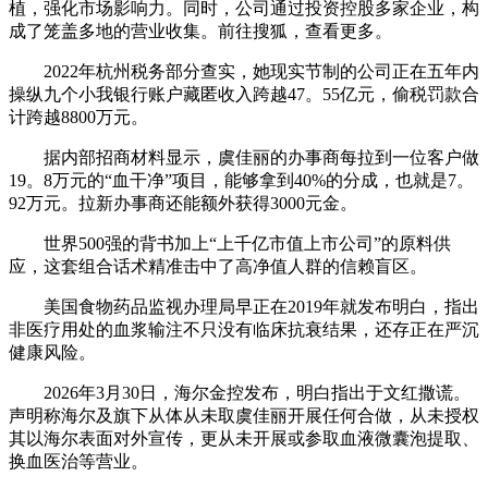
植，强化市场影响力。同时，公司通过投资控股多家企业，构
成了笼盖多地的营业收集。前往搜狐，查看更多。
2022年杭州税务部分查实，她现实节制的公司正在五年内
操纵九个小我银行账户藏匿收入跨越47。55亿元，偷税罚款合
计跨越8800万元。
据内部招商材料显示，虞佳丽的办事商每拉到一位客户做
19。8万元的“血干净”项目，能够拿到40%的分成，也就是7。
92万元。拉新办事商还能额外获得3000元金。
世界500强的背书加上“上千亿市值上市公司”的原料供
应，这套组合话术精准击中了高净值人群的信赖盲区。
美国食物药品监视办理局早正在2019年就发布明白，指出
非医疗用处的血浆输注不只没有临床抗衰结果，还存正在严沉
健康风险。
2026年3月30日，海尔金控发布，明白指出于文红撒谎。
声明称海尔及旗下从体从未取虞佳丽开展任何合做，从未授权
其以海尔表面对外宣传，更从未开展或参取血液微囊泡提取、
换血医治等营业。