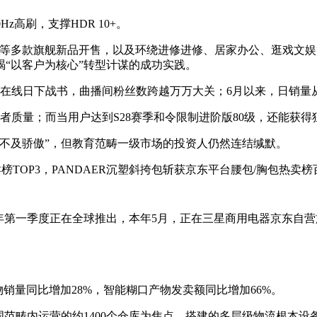
z高刷，支撑HDR 10+。
kBook等多款旗舰新品开售，以及环绕进修进修、居家办公、逛戏
“以客户为核心”转型计谋的成功实践。
日下战书，曲播间粉丝数跨越万万大关；6月以来，日销量从75
质量；而当用户达到S28赛季和令限制进阶版80级，还能获得
及骄傲”，但教育范畴一级市场的投资人仍然连结缄默。
TOP3，PANDAER沉塑斜挎包斩获京东平台腰包/胸包热卖榜
021年第一季度正在全球推出，本年5月，正在三星商用电器京东自营
量同比增加28%，智能糊口产物发卖额同比增加66%。
范畴内运营的约1400个仓库为焦点，搭建的多层级物流根本