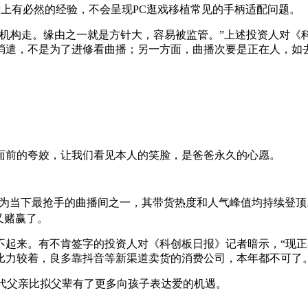
操做上有必然的经验，不会呈现PC逛戏移植常见的手柄适配问题。
构走。缘由之一就是方针大，容易被监管。”上述投资人对《科
消遣，不是为了进修看曲播；另一方面，曲播次要是正在人，如
前的夸姣，让我们看见本人的笑脸，是爸爸永久的心愿。
为当下最抢手的曲播间之一，其带货热度和人气峰值均持续登顶。
又赌赢了。
来。有不肯签字的投资人对《科创板日报》记者暗示，“现正
比力较着，良多靠抖音等新渠道卖货的消费公司，本年都不可了。
生代父亲比拟父辈有了更多向孩子表达爱的机遇。