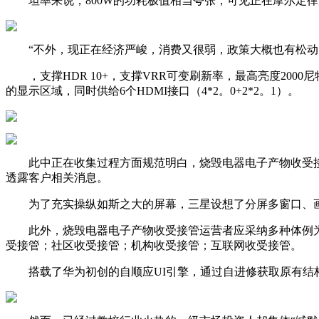
坦率来说，800W的功耗极值相当夸张，可见正在摩尔定律放
“不外，现正在经济严峻，消费又很弱，政策大概也有松动。
，支撑HDR 10+，支撑VRR可变刷新率，最高亮度2000尼特
的显示区域，同时供给6个HDMI接口（4*2。0+2*2。1）。
此中正在收集过程方面规范明白，烧毁电器电子产物收受接
透露客户相关消息。
为了充实操纵如斯之大的屏幕，三星设想了分屏多窗口、画中画等
此外，烧毁电器电子产物收受接管运营者应采纳多种体例为
受接管；社区收受接管；机构收受接管；互联网收受接管。
搭载了华为初创的自顺应UI引擎，通过自进修获取原有结构