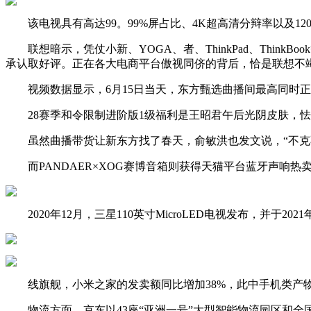
该电视具有高达99。99%屏占比、4K超高清分辩率以及120H
联想暗示，凭仗小新、YOGA、者、ThinkPad、Thin
承认取好评。正在各大电商平台傲视同侪的背后，恰是联想不竭
视频数据显示，6月15日当天，东方甄选曲播间最高同时正在线
28赛季和令限制进阶版1级福利是王昭君午后光阴皮肤，怯者
虽然曲播带货让新东方找了春天，俞敏洪也发文说，“不克不
而PANDAER×XOG赛博音箱则获得天猫平台蓝牙声响热卖榜
2020年12月，三星110英寸MicroLED电视发布，并于2
线旗舰，小米之家的发卖额同比增加38%，此中手机类产物销
物流方面，京东以43座“亚洲一号”大型智能物流园区和全国