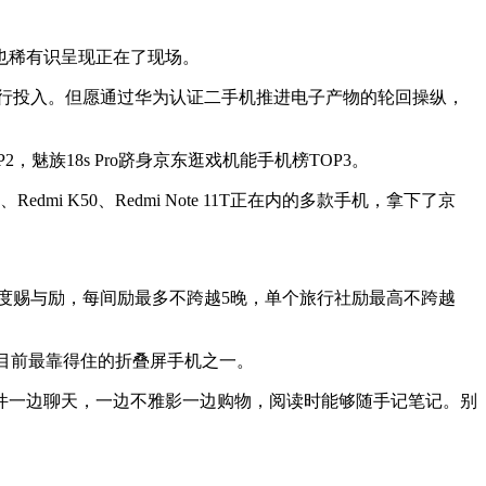
也稀有识呈现正在了现场。
行投入。但愿通过华为认证二手机推进电子产物的轮回操纵，
，魅族18s Pro跻身京东逛戏机能手机榜TOP3。
K50、Redmi Note 11T正在内的多款手机，拿下了京
尺度赐与励，每间励最多不跨越5晚，单个旅行社励最高不跨越
是目前最靠得住的折叠屏手机之一。
一边聊天，一边不雅影一边购物，阅读时能够随手记笔记。别