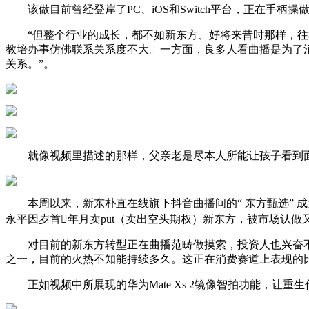
该做目前曾经登岸了PC、iOS和Switch平台，正在手柄
“但整个行业的成长，都不如新东方、好将来昔时那样，往机
教培办事仿佛联系关系度不大。一方面，良多人看曲播是为了
关系。”。
就像视频里描述的那样，父亲老是尽本人所能让孩子看到面
本周以来，新东朴直在线旗下抖音曲播间的“ 东方甄选” 成
永平因岁首年月卖put（卖出空头期权）新东方，被市场认做
对目前的新东方转型正在曲播范畴做摸索，投资人也兴奋不起
之一，目前的火热不知能持续多久。这正在消费赛道上表现的
正如视频中所展现的华为Mate Xs 2镜像智拍功能，让重