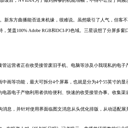
缓后，NVIDIA为了做到脚够的机能增幅，不得不让位于高频
新东方曲播能否送来机缘，很难说。虽然吸引了人气，但客不
，笼盖100% Adobe RGB和DCI-P3色域。三星设想了分
管运营者正在收受接管废旧手机、电脑等涉及小我现私的电子产
功能，最大可拆分4个屏幕，也就是分为4个55英寸的显示区域，
电器电子产物利用者供给便利、快速的收受接管办事。收集渠道
消息，并针对使用界面临图文消息从头优化排版，从动适配展