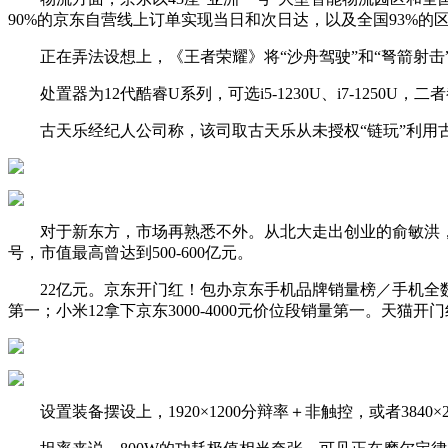
90%的京东自营线上订单实现当日和次日达，以及全国93%的
正在弄法设想上，《王者荣耀》将“沙舟驾驶”和“弩箭射击”
处置器为12代酷睿U系列，可选i5-1230U、i7-1250U，
古天乐经纪人公司称，该司取古天乐从未授权“链玩”利用古天
对于新东方，市场再熟悉不外。从北大走出创业的俞敏洪，率
号，市值最高曾达到500-600亿元。
22亿元。京东开门红！包办京东手机品牌销量榜／手机全数单品榜
第一；小米12拿下京东3000-4000元价位段销量第一。天猫开门
设置装备摆设上，1920×1200分辩率＋非触控，或者3840×2