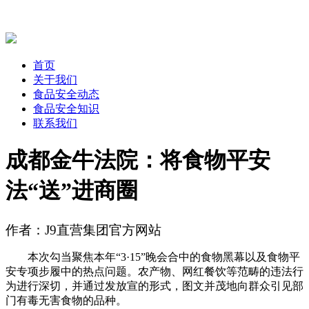
首页
关于我们
食品安全动态
食品安全知识
联系我们
成都金牛法院：将食物平安
法“送”进商圈
作者：J9直营集团官方网站
本次勾当聚焦本年“3·15”晚会合中的食物黑幕以及食物平
安专项步履中的热点问题。农产物、网红餐饮等范畴的违法行
为进行深切，并通过发放宣的形式，图文并茂地向群众引见部
门有毒无害食物的品种。