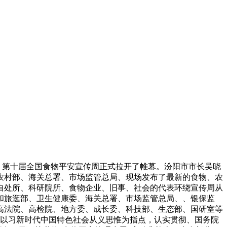
办，第十届全国食物平安宣传周正式拉开了帷幕。汾阳市市长吴晓
农村部、海关总署、市场监管总局、现场发布了最新的食物、农
自处所、科研院所、食物企业、旧事、社会的代表环绕宣传周从
和旅逛部、卫生健康委、海关总署、市场监管总局、、银保监
高法院、高检院、地方委、成长委、科技部、生态部、国研室等
要以习新时代中国特色社会从义思惟为指点，认实贯彻、国务院