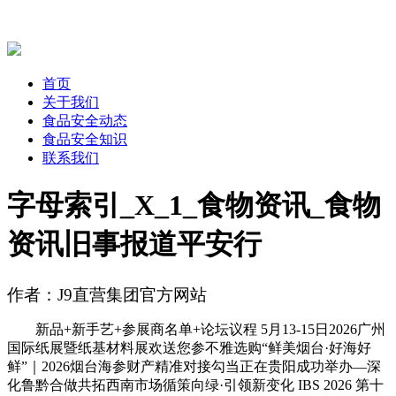
首页
关于我们
食品安全动态
食品安全知识
联系我们
字母索引_X_1_食物资讯_食物
资讯旧事报道平安行
作者：J9直营集团官方网站
新品+新手艺+参展商名单+论坛议程 5月13-15日2026广州
国际纸展暨纸基材料展欢送您参不雅选购“鲜美烟台·好海好
鲜”｜2026烟台海参财产精准对接勾当正在贵阳成功举办—深
化鲁黔合做共拓西南市场循策向绿·引领新变化 IBS 2026 第十