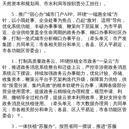
天然资本和规划局、市水利局等按职责分工担任）。
5．推广“宿心办”城市门户APP。环绕“一端惠全域”方
针，以小我处事、企业处事为焦点，凸起“敌对、适用”导向，
优化系统功能、丰硕办事事项、鞭策向下层延展，为市平易
近、企业供给笼盖全生命周期的政务办事、糊口办事和社区办
事，打制一坐式城市分析糊口办事平台。（牵头单元：市产发
集团；共同单元：市各相关部分和单元，各县、区人平易近，
市各功能区管委会）。
1．打制高质量政务云。环绕扶植全市政务“一朵云”方
针，推进政务消息系统整合和迁徙上云，严控非涉密政务消息
系统云下摆设。持续加强政务云办事能力，优化计较、存储、
收集资本，鞭策云平台手艺架构迭代升级，保障算力供给，供
给“按需分派、集约高效”的根本软硬件云办事，满脚各级部分
营业使用需求。提拔政务云精细化办理程度，规范申请、利
用、撤销等全过程办理，提拔云资本利用效率，更好支持全市
政务消息化扶植使用。（牵头单元：市大数据办理局；共同单
元：市各相关部分和单元，各县、区人平易近，市各功能区管
委会）？。
3．一体扶植“苏服办”。按照省同一摆设，推进“苏服