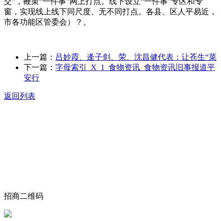
交”，鞭策“一件事”网上打点。线下设立“一件事”专区和专
窗，实现线上线下同尺度、无不同打点。各县、区人平易近，
市各功能区管委会）？。
上一篇：
吕妙霞、逄子剑、荣、沈昌健代表：让苍生“菜
下一篇：
字母索引_X_1_食物资讯_食物资讯旧事报道平
安行
返回列表
关于我们
食品安全动态
食品安全知识
联系我们
招商二维码