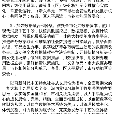
社会管理系统和市、县（区）、乡镇（街道）、村（社区）、
网格五级使用系统，鞭策县（区）级分析批示安排核心实体
化、常态化运转。（牵头单元：市市域社会管理现代化批示核
心；共同单元：各县、区人平易近，市各功能区管委会）。
5．加强数据融合和操纵。依托全市公共数据资本，使用
现代消息手艺手段，扶植集数据挖掘、数据建模、数据计较、
数据阐发、可视化展现等功能于一体的大数据阐发办事平台。
推进政务数据取企业堆集的社会数据进行对接融合，供给面向
办理、平易近生办事、数字经济等各范畴营业使用的数据阐发
办事。成立健全大数据辅帮科学决策机制，开辟扶植分析决策
阐发使用场景，做到用数据措辞、用数据决策、用数据办理、
用数据立异，更好辅帮决策施政。（义务单元：市大数据办理
局，市各相关部分和单元，各县、区人平易近，市各功能区管
委会）。
以习新时代中国特色社会从义思惟为指点，全面贯彻党的
十九大和十九届历次全会，深切贯彻习总关于收集强国的主要
思惟，认实落实国度和省、市相关决策摆设，以人平易近为核
心的成长思惟，完整、精确、全面贯彻新成长，以鞭策数字化
转型为从线，以建立数据资本系统为焦点，以管理模式变化、
体例沉塑、能力提拔为底子径，充实激发数字手艺的立异活