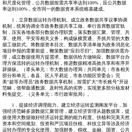
和尺度化管理，公共数据按需共享率达到100%，应公共数据
率达到100%，全市同一的数据资本系统根基建成。
1．立异数据运转办理机制。成立政务数据共享议事协调
机制，统筹协调全市政务数据共享工做。奉行首席数据官轨
制，压实各地各部分数据办理职责，落实数据汇聚、管理、共
享、使用、平安等相关义务，构成纵横贯通、齐抓共管的大数
据工做款式。将数据资本目次、数据共享清单做为政务消息化
项目申报的需要前提，鞭策数据“应归尽归”。加强数据供需办
理，成立数据使用方提需求、数据供给方做响应、数据平台办
理方保流转的运转办理机制，推进数据精准高效共享和有序开
辟操纵。（牵头单元：市大数据办理局；共同单元：市各相关
部分和单元，各县、区人平易近，市各功能区管委会）完
美“超等办理员”政务数据共享机制，按需扩大“市长账号”开设
范畴，借帮曲通数源、及时性高的劣势，实现更多部分核发材
料免提交。（义务单元：市行政审批局）。
1．提拔经济调理能力。建立经济运转监测阐发平台，加
强经济范畴多源数据汇聚管理，建立经济管理从题数据库，提
拔使用大数据做好经济运转监测的能力程度。扶植和完美天然
资本和空间规划、投资和严沉项目扶植、科技立异等涉及经济
运转办理的专业化使用。加强财务、税收、金融、国资、公共