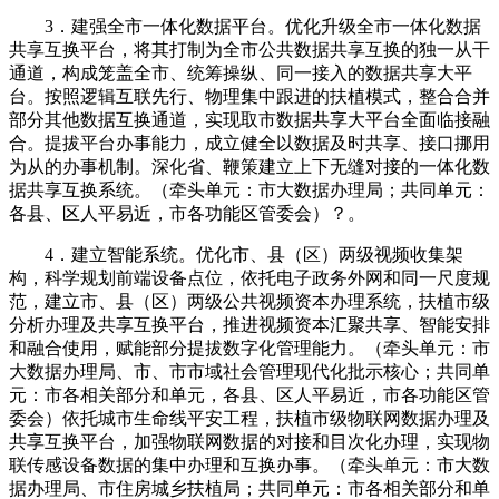
3．建强全市一体化数据平台。优化升级全市一体化数据
共享互换平台，将其打制为全市公共数据共享互换的独一从干
通道，构成笼盖全市、统筹操纵、同一接入的数据共享大平
台。按照逻辑互联先行、物理集中跟进的扶植模式，整合合并
部分其他数据互换通道，实现取市数据共享大平台全面临接融
合。提拔平台办事能力，成立健全以数据及时共享、接口挪用
为从的办事机制。深化省、鞭策建立上下无缝对接的一体化数
据共享互换系统。（牵头单元：市大数据办理局；共同单元：
各县、区人平易近，市各功能区管委会）？。
4．建立智能系统。优化市、县（区）两级视频收集架
构，科学规划前端设备点位，依托电子政务外网和同一尺度规
范，建立市、县（区）两级公共视频资本办理系统，扶植市级
分析办理及共享互换平台，推进视频资本汇聚共享、智能安排
和融合使用，赋能部分提拔数字化管理能力。（牵头单元：市
大数据办理局、市、市市域社会管理现代化批示核心；共同单
元：市各相关部分和单元，各县、区人平易近，市各功能区管
委会）依托城市生命线平安工程，扶植市级物联网数据办理及
共享互换平台，加强物联网数据的对接和目次化办理，实现物
联传感设备数据的集中办理和互换办事。（牵头单元：市大数
据办理局、市住房城乡扶植局；共同单元：市各相关部分和单