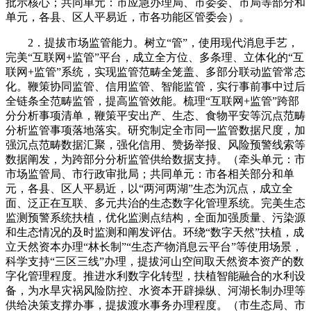
批示核心；共同单元：市应急办理局、市委委、市局等部分和
单元，各县、区人平易近，市各功能区管委会）。
2．提拔市场监管能力。树立“管”，使用现代消息手艺，
完美“互联网+监管”平台，成立全方位、多条理、立体化的“互
联网+监管”系统，实现监管范畴全笼盖、多部分联动监管常态
化。鞭策协同监管、信用监管、智能监管，实行事前事中过后
全链条全范畴监管，提高监管效能。梳理“互联网+监管”跨部
分分析事项清单，鞭策平安出产、生态、食物平安等沉点范畴
分析监管事项落地落实。研究制定全市同一监管数据尺度，加
强沉点范畴数据汇聚，强化信用、赞扬举报、风险预警线索等
数据阐发，为跨部分分析监管供给数据支持。（牵头单元：市
市场监管局、市行政审批局；共同单元：市各相关部分和单
元，各县、区人平易近，以“两河两湖”生态为沉点，成立全
面、泛正在互联、多元共治的生态数字化管理系统。完美生态
监测预警系统扶植，优化监测点结构，全面加强质量、污染源
和生态情况的及时监测和阐发评估。环绕“数字天然”扶植，成
立天然资本办理“林长制”“生态产物消息云平台”等使用场景，
科学支持“三区三线”办理，提拔河山空间取天然资本资产的数
字化管理程度。推进水利数字化转型，扶植智能融合的水利设
备，为水旱灾祸风险防控、水资本开辟操纵、河湖长制办理等
供给决策支撑办事，提拔渡水事务办理程度。（市生态局、市