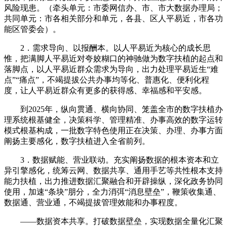
风险现患。（牵头单元：市委网信办、市、市大数据办理局；
共同单元：市各相关部分和单元，各县、区人平易近，市各功
能区管委会）。
2．需求导向、以报酬本。以人平易近为核心的成长思
惟，把满脚人平易近对夸姣糊口的神驰做为数字扶植的起点和
落脚点，以人平易近群众需求为导向，出力处理平易近生“难
点”“痛点”，不竭提拔公共办事均等化、普惠化、便利化程
度，让人平易近群众有更多的获得感、幸福感和平安感。
到2025年，纵向贯通、横向协同、笼盖全市的数字扶植办
理系统根基健全，决策科学、管理精准、办事高效的数字运转
模式根基构成，一批数字特色使用正在决策、办理、办事方面
阐扬主要感化，数字扶植进入全省前列。
3．数据赋能、营业联动。充实阐扬数据的根本资本和立
异引擎感化，统筹云网、数据共享、通用手艺等共性根本支持
能力扶植，出力推进数据汇聚融合和开辟操纵，深化政务协同
使用，加速“条块”朋分，全力消弭“消息壁垒”，鞭策收集通、
数据通、营业通，不竭提拔管理效能和办事程度。
——数据资本共享。打破数据壁垒，实现数据全量化汇聚