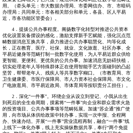
用。（牵头单元：市大数据办理局、市委网信办、市、市暗码
办理局；共同单元：市各相关部分和单元，各县、区人平易
近，市各功能区管委会）。
4．提拔公共办事程度。阐扬数字化转型对推进公共资本
优化设置装备摆设的感化，激励支撑新手艺赋能，强化沉点范
畴数据消息互换共享，鼎力推进公共办事聪慧化、均等化成
长，正在教育、医疗、社保、就业、文化旅逛、社区办事、全
平易近健身等范畴打制一批数字化使用，为人平易近群众供给
更智能、更便利、更优良的公共办事。加速消息无妨碍扶植，
切实处理老年人等特殊群体正在使用智能手艺方面碰到的凸起
坚苦，帮帮老年人、残疾人等共享数字糊口。（市教育局、市
卫生健康委、市医疗保障局、市人力资本社会保障局、市文化
广电旅逛局、市平易近政局、市体育局等按职责分工担任）。
2．深化“一件事”。环绕企业从设立到登记、小我从出生
到死后的全生命周期，摸索将“一件事”向企业和群众需求火急
的投资项目、公共办事事项等范畴拓展。加速“苏企通”推广使
用，向市场从体供给政策中转办事，实现一次申报、全程网
办、快速办结。开展“一件事”营业流程再制，融合“一件事”线
上线下一体化办事，线上充实操纵数据共享，奉行“两个免提