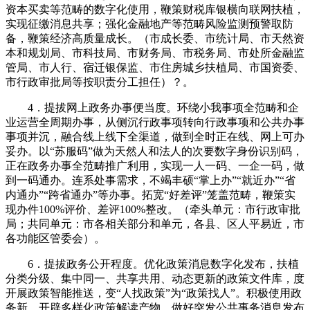
资本买卖等范畴的数字化使用，鞭策财税库银横向联网扶植，
实现征缴消息共享；强化金融地产等范畴风险监测预警取防
备，鞭策经济高质量成长。（市成长委、市统计局、市天然资
本和规划局、市科技局、市财务局、市税务局、市处所金融监
管局、市人行、宿迁银保监、市住房城乡扶植局、市国资委、
市行政审批局等按职责分工担任）？。
4．提拔网上政务办事便当度。环绕小我事项全范畴和企
业运营全周期办事，从侧沉行政事项转向行政事项和公共办事
事项并沉，融合线上线下全渠道，做到全时正在线、网上可办
妥办。以“苏服码”做为天然人和法人的次要数字身份识别码，
正在政务办事全范畴推广利用，实现一人一码、一企一码，做
到一码通办。连系处事需求，不竭丰硕“掌上办”“就近办”“省
内通办”“跨省通办”等办事。拓宽“好差评”笼盖范畴，鞭策实
现办件100%评价、差评100%整改。（牵头单元：市行政审批
局；共同单元：市各相关部分和单元，各县、区人平易近，市
各功能区管委会）。
6．提拔政务公开程度。优化政策消息数字化发布，扶植
分类分级、集中同一、共享共用、动态更新的政策文件库，度
开展政策智能推送，变“人找政策”为“政策找人”。积极使用政
务新，开辟多样化政策解读产物，做好突发公共事务消息发布