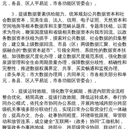
元，各县、区人平易近，市各功能区管委会）。
3．提拔数据要素供给能力。统筹规划公共数据资本和社
会数据资本，完美生齿、法人、信用、电子证照、天然资本和
空间地舆等根本数据库和主要范畴从题库、专题库扶植。以需
求为导向，鞭策国度级和省级相关数据资本向我市回流。以政
务数据资本扶植为抓手，摸索对公共数据、社会数据的归集整
合，建立集上级数据回流、市县（区）两级数据汇聚、社会数
据融合的“数据资本超市”，引领全局性、系统性的数据资本扶
植。加强数据尺度化办理，建立数据尺度规范系统，强化数据
泉源管理和全生命周期质量办理，保障数据分歧性、精确性和
完整性，推进数据权属界定、共享、买卖畅通和监视办理。
（牵头单元：市大数据办理局；共同单元：市各相关部分和单
元，各县、区人平易近，市各功能区管委会）。
5．提拔运转效能。强化数字化赋能，推进内部营业流程
整合优化、精简高效，提拔行政效能、降低运转成本。奉行协
同办公模式，依托全市协同办公系统，开展跨地域跨部分跨层
级机关事项多部分联动打点，实现日常办公取营业打点一体融
合，提高办文、办会、处事协同程度。环绕审批跟尾、审管联
动和放管连系，成立健全“互联网+（政务）协同”工做机制，
鞭策政务办事跨地域、跨部分、跨层级营业协同、联动打点，