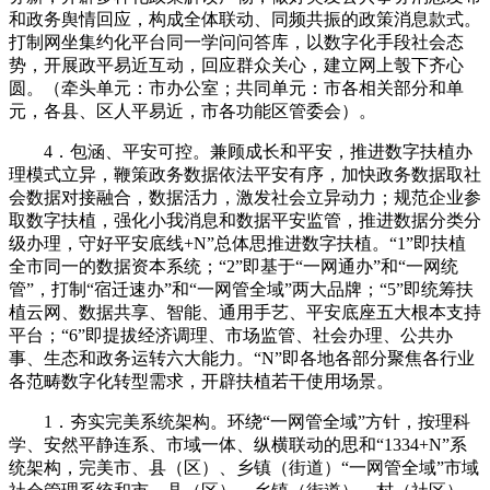
和政务舆情回应，构成全体联动、同频共振的政策消息款式。
打制网坐集约化平台同一学问问答库，以数字化手段社会态
势，开展政平易近互动，回应群众关心，建立网上彀下齐心
圆。（牵头单元：市办公室；共同单元：市各相关部分和单
元，各县、区人平易近，市各功能区管委会）。
4．包涵、平安可控。兼顾成长和平安，推进数字扶植办
理模式立异，鞭策政务数据依法平安有序，加快政务数据取社
会数据对接融合，数据活力，激发社会立异动力；规范企业参
取数字扶植，强化小我消息和数据平安监管，推进数据分类分
级办理，守好平安底线+N”总体思推进数字扶植。“1”即扶植
全市同一的数据资本系统；“2”即基于“一网通办”和“一网统
管”，打制“宿迁速办”和“一网管全域”两大品牌；“5”即统筹扶
植云网、数据共享、智能、通用手艺、平安底座五大根本支持
平台；“6”即提拔经济调理、市场监管、社会办理、公共办
事、生态和政务运转六大能力。“N”即各地各部分聚焦各行业
各范畴数字化转型需求，开辟扶植若干使用场景。
1．夯实完美系统架构。环绕“一网管全域”方针，按理科
学、安然平静连系、市域一体、纵横联动的思和“1334+N”系
统架构，完美市、县（区）、乡镇（街道）“一网管全域”市域