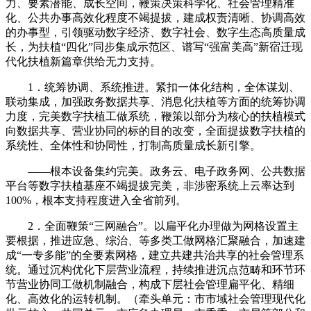
力、要素潜能、成长空间，鞭策决策科学化、社会管理精准
化、公共办事高效化程度不竭提拔，建成权责清晰、协调高效
的办事型，引领驱动数字经济、数字社会、数字生态高质量成
长，为扶植“四化”同步集成示范区、谱写“强富美高”新宿迁现
代化扶植新篇章供给无力支持。
1．统筹协调、系统推进。紧扣一体化结构，全体谋划、
联动集成，加强政务数据共享、消息化扶植等方面的统筹协调
力度，完美数字扶植工做系统，鞭策以部分为核心的扶植模式
向数据共享、营业协同的标的目的改变，全面提拔数字扶植的
系统性、全体性和协同性，打制高质量成长新引擎。
——根本设备集约完美。政务云、电子政务网、公共数据
平台等数字扶植基座不竭提拔完美，非涉密系统上云率达到
100%，根本支持程度进入全省前列。
2．全面鞭策“三网融合”。以扁平化办理做为网格设置主
要根据，推进应急、综治、等多类工做网格汇聚融合，加速建
成“一专多能”的全要素网格，建立共建共治共享的社会管理系
统。通过沉构优化下层营业流程，持续推进沉点范畴和环节环
节营业协同工做机制融合，构成下层社会管理扁平化、精细
化、高效化的运转机制。（牵头单元：市市域社会管理现代化