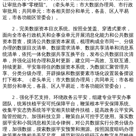
让审批办事“零梗阻”。（牵头单元：市大数据办理局、市行政
审批局；共同单元：市各相关部分和单元，各县、区人平易
近，市各功能区管委会）。
2．完美数据资本目次系统。按照全笼盖、穿透式要求，
面向全市各行政机关和企事业单元开展消息化能力和公共数据
资本普查，摸清公共数据资本家底，梳理构成全市同一、分级
办理的数据目次清单、数据需求清单、数据共享清单和消息系
统清单，依托一体化数据共享互换平台，发布公共数据目次清
单，并强化运转办理和及时更新，建立同一高效、互联互通、
持续更新、平安靠得住的数据资本系统，为数据汇聚管理共
享、分类分级办理、开辟操纵和数据要素市场化设置装备摆设
打下根本。（牵头单元：市大数据办理局；共同单元：市各相
关部分和单元，各县、区人平易近，市各功能区管委会）。
2．强化手艺支持。环绕政务云平安，组建专业平安办事
团队，统筹扶植平安可托保障平台，鞭策根本平安保障系统、
收集平安态势系统等平安相关软硬件扶植，提高政务云平安风
险管控能力。加强科技立异，鞭策自从可控手艺使用。落实数
据平安和小我消息相关法令律例，对公共数据实行分类分级办
理，加强数据，摸索数据平安预警和溯源。按照国度暗码办理
政策要乞降相关手艺尺度，规范和深化暗码正在数字各范畴使