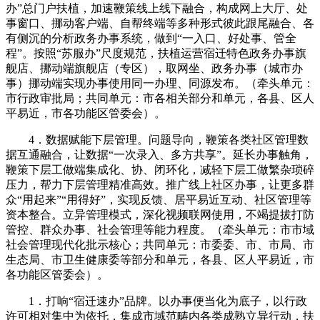
办”总门户扶植，加速鞭策线上线下融合，构成网上大厅、处
事窗口、挪动客户端、自帮终端等多种形式彼此跟尾融合、各
有侧沉的分析政务办事系统，做到“一入口、好处事、管全
程”。按照“苏服办”尺度规范，扶植运营宿迁特色政务办事旗
舰店、挪动端旗舰店（专区），取网坐、政务办事（城市办
事）挪动端实现办事使用同一办理、同源发布。（牵头单元：
市行政审批局；共同单元：市各相关部分和单元，各县、区人
平易近，市各功能区管委会）。
4．数据赋能下层管理。问题导向，鞭策各类社区管理数
据互通融合，让数据“一次录入、多方共享”。延长办事触角，
鞭策下层工做端集成化、协、闭环化，减轻下层工做繁杂琐碎
压力，帮力下层管理精准高效。推广线上社区办事，让更多群
众“用起来”“用得好”，实现反馈、居平易近互动、社区管理等
资本整合。立异管理模式，深化视频联网使用，不竭提拔打防
管控、群众办事、社会管理等能力程度。（牵头单元：市市域
社会管理现代化批示核心；共同单元：市委委、市、市局、市
生态局、市卫生健康委等部分和单元，各县、区人平易近，市
各功能区管委会）。
1．打响“宿迁速办”品牌。以办事便当化为底子，以行政
许可相对集中为依托，集成市域范畴内各类成熟立异行动，扶