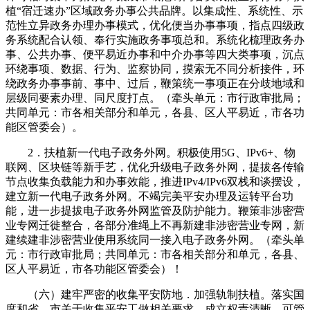
植“宿迁速办”区域政务办事公共品牌。以集成性、系统性、示
范性立异政务办理办事模式，优化便当办事事项，指点四级政
务系统配合认领、奉行实施政务事项总和。系统化梳理政务办
事、公共办事、便平易近办事和中介办事等四大类事项，沉点
环绕事项、数据、行为、监察协同，摸索无不同分析接件，环
绕政务办事事前、事中、过后，鞭策统一事项正在分歧地域和
层级同要素办理、同尺度打点。（牵头单元：市行政审批局；
共同单元：市各相关部分和单元，各县、区人平易近，市各功
能区管委会）。
2．扶植新一代电子政务外网。积极使用5G、IPv6+、物
联网、区块链等新手艺，优化升级电子政务外网，提拔各传输
节点收集负载能力和办事效能，推进IPv4/IPv6双栈和谈摆设，
建立新一代电子政务外网。不竭完美平安办理及运转平台功
能，进一步提拔电子政务外网监管及防护能力。鞭策非涉密营
业专网迁徙整合，各部分准绳上不再新建非涉密营业专网，新
建续建非涉密营业使用系统同一接入电子政务外网。（牵头单
元：市行政审批局；共同单元：市各相关部分和单元，各县、
区人平易近，市各功能区管委会）！
（六）建牢严密的收集平安防地．加强轨制扶植。落实国
度和省、市关于收集平安工做相关要求，成立权责清晰、可管