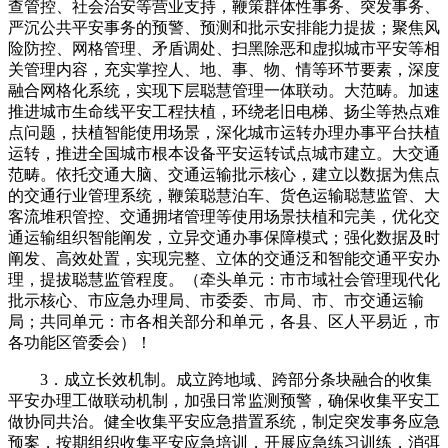
查管控、社会治安等营业支持，鞭策群体性事务、突发事务、
严沉公共平安事务的预警、预测和批示安排能力提拔；聚焦风
险防控、网格管理、矛盾调处、扫黑除恶和虚拟城市平安等相
关管理内容，充实掌控人、地、事、物、情等环节要素，深度
融合网格化系统，实现下层聪慧管理一体联动。大范畴。加速
推进城市生命线平安工程扶植，环绕老旧电梯、扬尘等热点难
点问题，扶植智能使用场景，深化城市运转办理办事平台扶植
运转，推进全国城市根本设备平安运转试点城市建立。大交通
范畴。依托交通大脑、交通运输批示核心，建立以数据为焦点
的交通行业管理系统，鞭策聪慧泊车、货色运输聪慧监管、大
客流堆积管控、交通拥堵管理等使用场景扶植和完美，优化交
通运输组织智能阐发，立异交通办事保障模式；强化数据及时
阐发、高效处置，实现完整、立体的交通泛和智能交通平安办
理，提拔聪慧监管程度。（牵头单元：市市域社会管理现代化
批示核心、市应急办理局、市委委、市局、市、市交通运输
局；共同单元：市各相关部分和单元，各县、区人平易近，市
各功能区管委会）！
3．成立长效机制。成立跨地域、跨部分条块融合的收集
平安办理工做联动机制，加强日常监测预警，确保收集平安工
做协同共治。健全收集平安应急措置系统，制定突发事务应急
预案，按期组织收集平安应急培训，开展应急练习训练，消弭