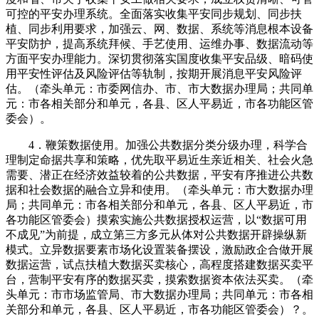
可控的平安办理系统。全面落实收集平安同步规划、同步扶
植、同步利用要求，加强云、网、数据、系统等消息根本设备
平安防护，提高系统拜候、手艺使用、运维办事、数据流动等
方面平安办理能力。深切贯彻落实国度收集平安品级、暗码使
用平安性评估及风险评估等轨制，按期开展消息平安风险评
估。（牵头单元：市委网信办、市、市大数据办理局；共同单
元：市各相关部分和单元，各县、区人平易近，市各功能区管
委会）。
4．鞭策数据使用。加强公共数据分类分级办理，科学合
理制定命据共享和策略，优先取平易近生亲近相关、社会火急
需要、潜正在经济效益较着的公共数据，平安有序推进公共数
据和社会数据的融合立异和使用。（牵头单元：市大数据办理
局；共同单元：市各相关部分和单元，各县、区人平易近，市
各功能区管委会）摸索实施公共数据授权运营，以“数据可用
不成见”为前提，成立第三方多元从体对公共数据开辟操纵新
模式。立异数据要素市场化设置装备摆设，激励政企合做开展
数据运营，试点扶植大数据买卖核心，高程度搭建数据买卖平
台，营制平安有序的数据买卖，摸索数据资本依法买卖。（牵
头单元：市市场监管局、市大数据办理局；共同单元：市各相
关部分和单元，各县、区人平易近，市各功能区管委会）？。