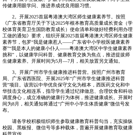
传健康用眼学问、推进养成优良用眼习惯。
2。开展2025首届粤港澳大湾区师生健康素养节。按照
《广东省教育厅关于下达2025年根本教育高质量成长资金（学
校体育美育卫生国防教育成长）使命清单和做好经费利用办理
工做的通知》要求，组织开展2025首届粤港澳大湾区师生健康
素养节，包罗“我是健康惹人——广东省中小学校医健康素养
赛”“我是本人的健康小仆人——粤港澳大湾区中学生健康素养
挑和”，以健康学问科普、健康教育交换为焦点，推进提拔师
生健康素养。开展时间为5月—7月，相关放置另文通知。
3。开展广州市学生健康推进科普营。按照广州市教育
局、广东省西医院、开展2025年“广州市学生健康推进科普
营”项目。该营以中华优良保守文化为根本，西医药文化和中
华技击文化相连系，指导学生通过纪律做息、合理饮食和科动
调度身心，成立准确的健康行为体例，推进健康成长。开展时
间为8月，相关通知将通过“广州中小学生体质健康”微信号发
布。
请各学校积极组织师生参取健康教育科普勾当，充实操纵
校园、黑板报、微信号等多种载体，普遍开展健康教育取健康
科普宣传。