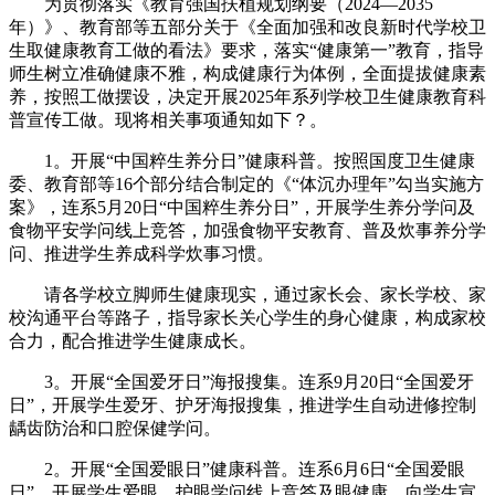
为贯彻落实《教育强国扶植规划纲要（2024—2035
年）》、教育部等五部分关于《全面加强和改良新时代学校卫
生取健康教育工做的看法》要求，落实“健康第一”教育，指导
师生树立准确健康不雅，构成健康行为体例，全面提拔健康素
养，按照工做摆设，决定开展2025年系列学校卫生健康教育科
普宣传工做。现将相关事项通知如下？。
1。开展“中国粹生养分日”健康科普。按照国度卫生健康
委、教育部等16个部分结合制定的《“体沉办理年”勾当实施方
案》，连系5月20日“中国粹生养分日”，开展学生养分学问及
食物平安学问线上竞答，加强食物平安教育、普及炊事养分学
问、推进学生养成科学炊事习惯。
请各学校立脚师生健康现实，通过家长会、家长学校、家
校沟通平台等路子，指导家长关心学生的身心健康，构成家校
合力，配合推进学生健康成长。
3。开展“全国爱牙日”海报搜集。连系9月20日“全国爱牙
日”，开展学生爱牙、护牙海报搜集，推进学生自动进修控制
龋齿防治和口腔保健学问。
2。开展“全国爱眼日”健康科普。连系6月6日“全国爱眼
日”，开展学生爱眼、护眼学问线上竞答及眼健康，向学生宣