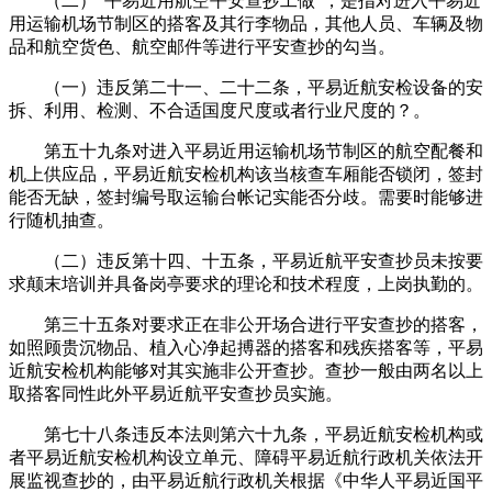
（二）“平易近用航空平安查抄工做”，是指对进入平易近
用运输机场节制区的搭客及其行李物品，其他人员、车辆及物
品和航空货色、航空邮件等进行平安查抄的勾当。
（一）违反第二十一、二十二条，平易近航安检设备的安
拆、利用、检测、不合适国度尺度或者行业尺度的？。
第五十九条对进入平易近用运输机场节制区的航空配餐和
机上供应品，平易近航安检机构该当核查车厢能否锁闭，签封
能否无缺，签封编号取运输台帐记实能否分歧。需要时能够进
行随机抽查。
（二）违反第十四、十五条，平易近航平安查抄员未按要
求颠末培训并具备岗亭要求的理论和技术程度，上岗执勤的。
第三十五条对要求正在非公开场合进行平安查抄的搭客，
如照顾贵沉物品、植入心净起搏器的搭客和残疾搭客等，平易
近航安检机构能够对其实施非公开查抄。查抄一般由两名以上
取搭客同性此外平易近航平安查抄员实施。
第七十八条违反本法则第六十九条，平易近航安检机构或
者平易近航安检机构设立单元、障碍平易近航行政机关依法开
展监视查抄的，由平易近航行政机关根据《中华人平易近国平