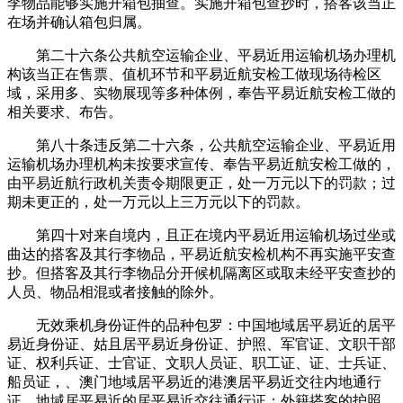
李物品能够实施开箱包抽查。实施开箱包查抄时，搭客该当正
在场并确认箱包归属。
第二十六条公共航空运输企业、平易近用运输机场办理机
构该当正在售票、值机环节和平易近航安检工做现场待检区
域，采用多、实物展现等多种体例，奉告平易近航安检工做的
相关要求、布告。
第八十条违反第二十六条，公共航空运输企业、平易近用
运输机场办理机构未按要求宣传、奉告平易近航安检工做的，
由平易近航行政机关责令期限更正，处一万元以下的罚款；过
期未更正的，处一万元以上三万元以下的罚款。
第四十对来自境内，且正在境内平易近用运输机场过坐或
曲达的搭客及其行李物品，平易近航安检机构不再实施平安查
抄。但搭客及其行李物品分开候机隔离区或取未经平安查抄的
人员、物品相混或者接触的除外。
无效乘机身份证件的品种包罗：中国地域居平易近的居平
易近身份证、姑且居平易近身份证、护照、军官证、文职干部
证、权利兵证、士官证、文职人员证、职工证、证、士兵证、
船员证，、澳门地域居平易近的港澳居平易近交往内地通行
证，地域居平易近的居平易近交往通行证；外籍搭客的护照、