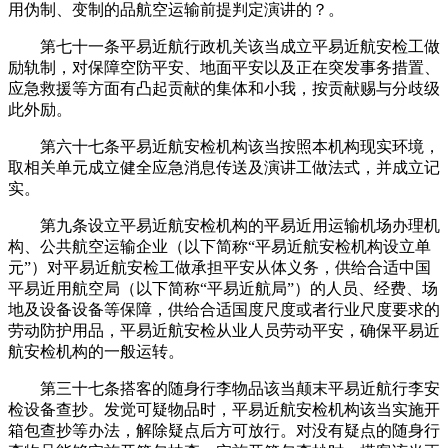
用伪制、变制的品航空运输前提判定演讲的？。
第七十一条平易近航行政机关该当成立平易近航安检工做
励轨制，对保障空防平安、地面平安以及正在突发事务措置、
应急救援等方面有凸起贡献的集体和小我，按贡献赐与分歧级
此外励。
第六十七条平易近航安检机构该当按照本机构现实环境，
取相关单元成立健全应急消息传送及演讲工做法式，并成立记
实。
第九条设立平易近航安检机构的平易近用运输机场办理机
构、公共航空运输企业（以下简称“平易近航安检机构设立单
元”）对平易近航安检工做承担平安从体义务，供给合适中国
平易近用航空局（以下简称“平易近航局”）的人员、经费、场
地及设备设备等保障，供给合适国度尺度或者行业尺度要求的
劳动防护用品，平易近航安检从业人员劳动平安，确保平易近
航安检机构的一般运转。
第三十七条搭客的随身行李物品该当颠末平易近航行李安
检设备查抄。发觉可疑物品时，平易近航安检机构该当实施开
箱包查抄等办法，解除疑点后方可放行。对没有疑点的随身行