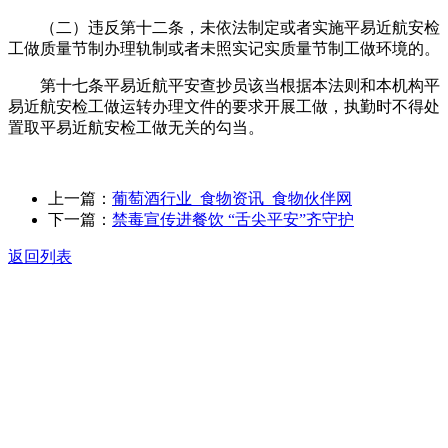
（二）违反第十二条，未依法制定或者实施平易近航安检
工做质量节制办理轨制或者未照实记实质量节制工做环境的。
第十七条平易近航平安查抄员该当根据本法则和本机构平
易近航安检工做运转办理文件的要求开展工做，执勤时不得处
置取平易近航安检工做无关的勾当。
上一篇：
葡萄酒行业_食物资讯_食物伙伴网
下一篇：
禁毒宣传进餐饮 “舌尖平安”齐守护
返回列表
关于我们
食品安全动态
食品安全知识
联系我们