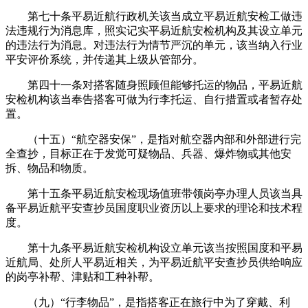
第七十条平易近航行政机关该当成立平易近航安检工做违
法违规行为消息库，照实记实平易近航安检机构及其设立单元
的违法行为消息。对违法行为情节严沉的单元，该当纳入行业
平安评价系统，并传递其上级从管部分。
第四十一条对搭客随身照顾但能够托运的物品，平易近航
安检机构该当奉告搭客可做为行李托运、自行措置或者暂存处
置。
（十五）“航空器安保”，是指对航空器内部和外部进行完
全查抄，目标正在于发觉可疑物品、兵器、爆炸物或其他安
拆、物品和物质。
第十五条平易近航安检现场值班带领岗亭办理人员该当具
备平易近航平安查抄员国度职业资历以上要求的理论和技术程
度。
第十九条平易近航安检机构设立单元该当按照国度和平易
近航局、处所人平易近相关，为平易近航平安查抄员供给响应
的岗亭补帮、津贴和工种补帮。
（九）“行李物品”，是指搭客正在旅行中为了穿戴、利