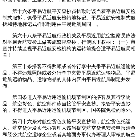
第十六条平易近航平安查抄员执勤时该当着平易近航安检
制式服拆，佩带平易近航安检特地标记。平易近航安检制式服
拆和特地标记式样和利用由平易近航局同一。
第六十八条平易近航行政机关及平易近用航空监察员依法
对平易近航安检工做实施监视查抄，行使以下权柄：（一）审
查并持续监视平易近航安检机构的运转前提合适平易近航局相
关！
第三十条搭客不得照顾或者外行李中夹带平易近航运输物
品，不得违规照顾或者外行李中夹带平易近航运输物品。平易
近航运输物品、运输物品的具体内容由平易近航局制定并发
布。
第四条进入平易近用运输机场节制区的搭客及其行李物
品，航空货色、航空邮件该当接管平安查抄。接管平安查抄
的，不得进入平易近用运输机场节制区。国务院免检的除外。
第四十六条对航空货色实施平安查抄前，航空货色托运
人、航空货运发卖代办署理人该当提交航空货色安检申报清单
和经公共航空运输企业或者其地面办事代办署理人审核的航空