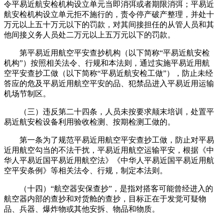
令平易近航安检机构设立单元当即消弭或者期限消弭；平易近
航安检机构设立单元拒不施行的，责令停产破产整理，并处十
万元以上五十万元以下的罚款，对其间接担任的从管人员和其
他间接义务人员处二万元以上五万元以下的罚款。
第平易近用航空平安查抄机构（以下简称“平易近航安检
机构”）按照相关法令、行规和本法则，通过实施平易近用航
空平安查抄工做（以下简称“平易近航安检工做”），防止未经
答应的危及平易近用航空平安的品、犯禁品进入平易近用运输
机场节制区。
（三）违反第二十四条，人员未按要求颠末培训，处置平
易近航安检设备利用验收检测、按期检测工做的。
第一条为了规范平易近用航空平安查抄工做，防止对平易
近用航空勾当的不法干扰，平易近用航空运输平安，根据《中
华人平易近国平易近用航空法》《中华人平易近国平易近用航
空平安条例》等相关法令、行规，制定本法则。
（十四）“航空器安保查抄”，是指对搭客可能曾经进入的
航空器内部的查抄和对货舱的查抄，目标正在于发觉可疑物
品、兵器、爆炸物或其他安拆、物品和物质。