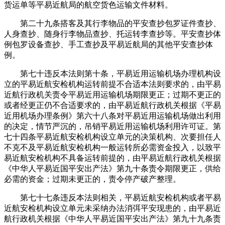
货运单等平易近航局的航空货色运输文件材料。
第二十九条搭客及其行李物品的平安查抄包罗证件查抄、
人身查抄、随身行李物品查抄、托运转李查抄等。平安查抄体
例包罗设备查抄、手工查抄及平易近航局的其他平安查抄体
例。
第七十违反本法则第十条，平易近用运输机场办理机构设
立的平易近航安检机构运转前提不合适本法则要求的，由平易
近航行政机关责令平易近用运输机场期限更正；过期不更正的
或者经更正仍不合适要求的，由平易近航行政机关根据《平易
近用机场办理条例》第六十八条对平易近用运输机场做出利用
的决定，情节严沉的，吊销平易近用运输机场利用许可证。第
七十四条平易近航安检机构设立单元的决策机构、次要担任人
不克不及平易近航安检机构一般运转所必需资金投入，以致平
易近航安检机构不具备运转前提的，由平易近航行政机关根据
《中华人平易近国平安出产法》第九十条责令期限更正，供给
必需的资金；过期未更正的，责令停产破产整理。
第七十七条违反本法则相关，平易近航安检机构或者平易
近航安检机构设立单元未采纳办法消弭平安现患的，由平易近
航行政机关根据《中华人平易近国平安出产法》第九十九条责