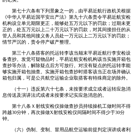
第七十六条有下列景象之一的，由平易近航行政机关根据
《中华人平易近国平安出产法》第九十六条责令平易近航安检
机构设立单元期限更正，能够处五万元以下的罚款；过期未更
正的，处五万元以上二十万元以下的罚款，对其间接担任的从
管人员和其他间接义务人员处一万元以上二万元以下的罚款；
情节严沉的，责令停产破产整理。
第三十八条搭客的托运转李该当颠末平易近航行李安检设
备查抄。发觉可疑物品时，平易近航安检机构该当实施开箱包
查抄等办法，解除疑点后方可放行。对没有疑点的托运转李能
够实施开箱包抽查。实施开箱包查抄时搭客该当正在场并确认
箱包归属，可是公共航空运输企业取搭客有特殊商定的除外。
（十一）违反第六十七条，未按要求成立或者运转应急消
息传送及演讲法式或者未按要求记实应急消息的。
第十八条Ｘ射线安检仪操做查抄员持续操机工做时间不得
跨越30分钟，再次操做X射线安检仪间隔时间不得少于30分
钟。
（六）伪制、变制、冒用品航空运输前提判定演讲或者利