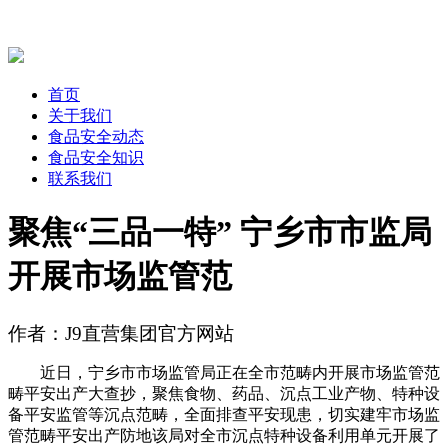
首页
关于我们
食品安全动态
食品安全知识
联系我们
聚焦“三品一特” 宁乡市市监局
开展市场监管范
作者：J9直营集团官方网站
近日，宁乡市市场监管局正在全市范畴内开展市场监管范
畴平安出产大查抄，聚焦食物、药品、沉点工业产物、特种设
备平安监管等沉点范畴，全面排查平安现患，切实建牢市场监
管范畴平安出产防地该局对全市沉点特种设备利用单元开展了