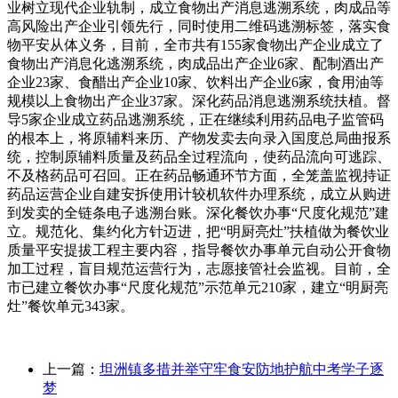
业树立现代企业轨制，成立食物出产消息逃溯系统，肉成品等
高风险出产企业引领先行，同时使用二维码逃溯标签，落实食
物平安从体义务，目前，全市共有155家食物出产企业成立了
食物出产消息化逃溯系统，肉成品出产企业6家、配制酒出产
企业23家、食醋出产企业10家、饮料出产企业6家，食用油等
规模以上食物出产企业37家。深化药品消息逃溯系统扶植。督
导5家企业成立药品逃溯系统，正在继续利用药品电子监管码
的根本上，将原辅料来历、产物发卖去向录入国度总局曲报系
统，控制原辅料质量及药品全过程流向，使药品流向可逃踪、
不及格药品可召回。正在药品畅通环节方面，全笼盖监视持证
药品运营企业自建安拆使用计较机软件办理系统，成立从购进
到发卖的全链条电子逃溯台账。深化餐饮办事“尺度化规范”建
立。规范化、集约化方针迈进，把“明厨亮灶”扶植做为餐饮业
质量平安提拔工程主要内容，指导餐饮办事单元自动公开食物
加工过程，盲目规范运营行为，志愿接管社会监视。目前，全
市已建立餐饮办事“尺度化规范”示范单元210家，建立“明厨亮
灶”餐饮单元343家。
上一篇：
坦洲镇多措并举守牢食安防地护航中考学子逐
梦