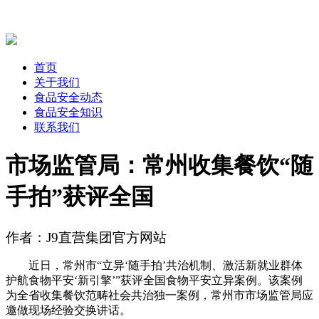
首页
关于我们
食品安全动态
食品安全知识
联系我们
市场监管局：常州收集餐饮“随
手拍”获评全国
作者：J9直营集团官方网站
近日，常州市“立异‘随手拍’共治机制、激活新就业群体
护航食物平安‘新引擎’”获评全国食物平安立异案例。该案例
为全省收集餐饮范畴社会共治独一案例，常州市市场监管局应
邀做现场经验交换讲话。