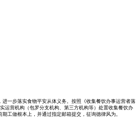
进一步落实食物平安从体义务。按照《收集餐饮办事运营者落
现实运营机构（包罗分支机构、第三方机构等）处置收集餐饮办
前期工做根本上，并通过指定邮箱提交，征询德律风为。