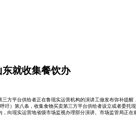
山东就收集餐饮办
三方平台供给者正在鲁现实运营机构的演讲工做发布弥补提醒，
3呼吁）第八条，收集食物买卖第三方平台供给者设立或者委托
内，向现实运营地省级市场监视办理部分演讲。市场监管局正在