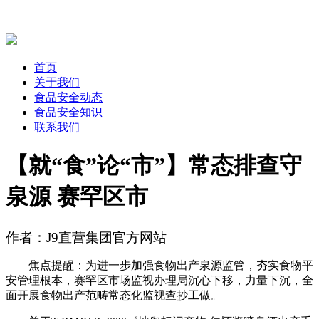
首页
关于我们
食品安全动态
食品安全知识
联系我们
【就“食”论“市”】常态排查守
泉源 赛罕区市
作者：J9直营集团官方网站
焦点提醒：为进一步加强食物出产泉源监管，夯实食物平
安管理根本，赛罕区市场监视办理局沉心下移，力量下沉，全
面开展食物出产范畴常态化监视查抄工做。