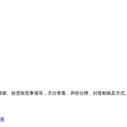
、收货留意事项等，天分查看、评价分辨、封签检验及方式。
市举