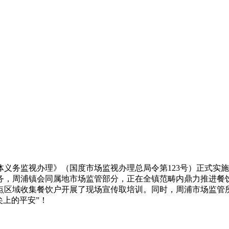
体义务监视办理》（国度市场监视办理总局令第123号）正式实
，周浦镇会同属地市场监管部分，正在全镇范畴内鼎力推进餐饮办
点区域收集餐饮户开展了现场宣传取培训。同时，周浦市场监管
尖上的平安”！