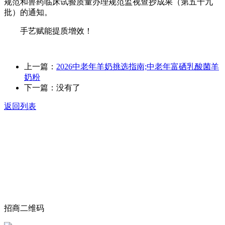
规范和兽药临床试验质量办理规范监视查抄成果（第五十九
批）的通知。
手艺赋能提质增效！
上一篇：
2026中老年羊奶挑选指南;中老年富硒乳酸菌羊
奶粉
下一篇：没有了
返回列表
关于我们
食品安全动态
食品安全知识
联系我们
招商二维码