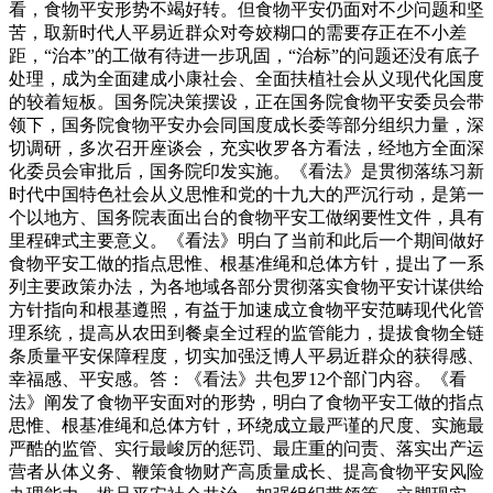
看，食物平安形势不竭好转。但食物平安仍面对不少问题和坚
苦，取新时代人平易近群众对夸姣糊口的需要存正在不小差
距，“治本”的工做有待进一步巩固，“治标”的问题还没有底子
处理，成为全面建成小康社会、全面扶植社会从义现代化国度
的较着短板。国务院决策摆设，正在国务院食物平安委员会带
领下，国务院食物平安办会同国度成长委等部分组织力量，深
切调研，多次召开座谈会，充实收罗各方看法，经地方全面深
化委员会审批后，国务院印发实施。《看法》是贯彻落练习新
时代中国特色社会从义思惟和党的十九大的严沉行动，是第一
个以地方、国务院表面出台的食物平安工做纲要性文件，具有
里程碑式主要意义。《看法》明白了当前和此后一个期间做好
食物平安工做的指点思惟、根基准绳和总体方针，提出了一系
列主要政策办法，为各地域各部分贯彻落实食物平安计谋供给
方针指向和根基遵照，有益于加速成立食物平安范畴现代化管
理系统，提高从农田到餐桌全过程的监管能力，提拔食物全链
条质量平安保障程度，切实加强泛博人平易近群众的获得感、
幸福感、平安感。答：《看法》共包罗12个部门内容。《看
法》阐发了食物平安面对的形势，明白了食物平安工做的指点
思惟、根基准绳和总体方针，环绕成立最严谨的尺度、实施最
严酷的监管、实行最峻厉的惩罚、最庄重的问责、落实出产运
营者从体义务、鞭策食物财产高质量成长、提高食物平安风险