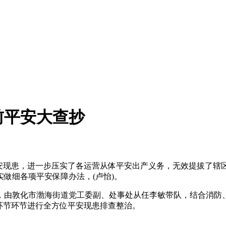
前平安大查抄
现患，进一步压实了各运营从体平安出产义务，无效提拔了辖
做细各项平安保障办法，(卢怡)。
敦化市渤海街道党工委副、处事处从任李敏带队，结合消防、
环节环节进行全方位平安现患排查整治。